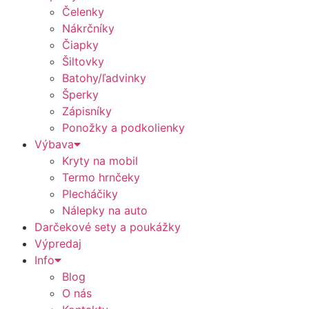
Čelenky
Nákrčníky
Čiapky
Šiltovky
Batohy/ľadvinky
Šperky
Zápisníky
Ponožky a podkolienky
Výbava
Kryty na mobil
Termo hrnčeky
Plecháčiky
Nálepky na auto
Darčekové sety a poukážky
Výpredaj
Info
Blog
O nás