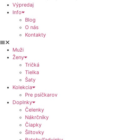
Výpredaj
Info
Blog
O nás
Kontakty
Muži
Ženy
Tričká
Tielka
Šaty
Kolekcia
Pre psíčkarov
Doplnky
Čelenky
Nákrčníky
Čiapky
Šiltovky
Batohy/ľadvinky