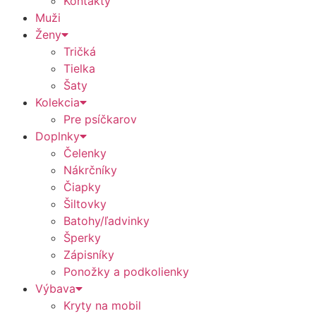
Kontakty
Muži
Ženy
Tričká
Tielka
Šaty
Kolekcia
Pre psíčkarov
Doplnky
Čelenky
Nákrčníky
Čiapky
Šiltovky
Batohy/ľadvinky
Šperky
Zápisníky
Ponožky a podkolienky
Výbava
Kryty na mobil