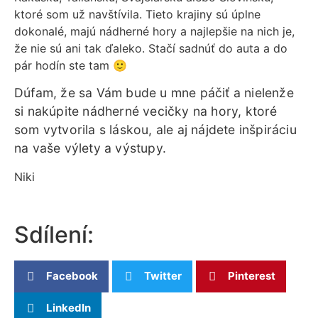
ktoré som už navštívila. Tieto krajiny sú úplne
dokonalé, majú nádherné hory a najlepšie na nich je,
že nie sú ani tak ďaleko. Stačí sadnúť do auta a do
pár hodín ste tam 🙂
Dúfam, že sa Vám bude u mne páčiť a nielenže
si nakúpite nádherné vecičky na hory, ktoré
som vytvorila s láskou, ale aj nájdete inšpiráciu
na vaše výlety a výstupy.
Niki
Sdílení:
Facebook
Twitter
Pinterest
LinkedIn