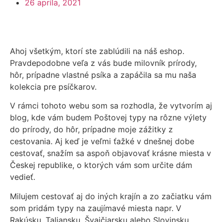
26 apríla, 2021
Ahoj všetkým, ktorí ste zablúdili na náš eshop.
Pravdepodobne veľa z vás bude milovník prírody,
hôr, prípadne vlastné psíka a zapáčila sa mu naša
kolekcia pre psíčkarov.
V rámci tohoto webu som sa rozhodla, že vytvorím aj
blog, kde vám budem Poštovej typy na rôzne výlety
do prírody, do hôr, prípadne moje zážitky z
cestovania. Aj keď je veľmi ťažké v dnešnej dobe
cestovať, snažím sa aspoň objavovať krásne miesta v
Českej republike, o ktorých vám som určite dám
vedieť.
Milujem cestovať aj do iných krajín a zo začiatku vám
som pridám typy na zaujímavé miesta napr. V
Rakúsku, Taliansku, Švajčiarsku alebo Slovinsku,