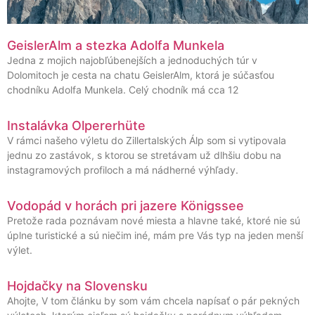
GeislerAlm a stezka Adolfa Munkela
Jedna z mojich najobľúbenejších a jednoduchých túr v
Dolomitoch je cesta na chatu GeislerAlm, ktorá je súčasťou
chodníku Adolfa Munkela. Celý chodník má cca 12
Instalávka Olpererhüte
V rámci našeho výletu do Zillertalských Álp som si vytipovala
jednu zo zastávok, s ktorou se stretávam už dlhšiu dobu na
instagramových profiloch a má nádherné výhľady.
Vodopád v horách pri jazere Königssee
Pretože rada poznávam nové miesta a hlavne také, ktoré nie sú
úplne turistické a sú niečim iné, mám pre Vás typ na jeden menší
výlet.
Hojdačky na Slovensku
Ahojte, V tom článku by som vám chcela napísať o pár pekných