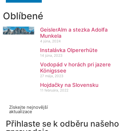
Oblíbené
GeislerAlm a stezka Adolfa
Munkela
4 júna, 2024
Instalávka Olpererhüte
14 júna, 2023
Vodopád v horách pri jazere
Königssee
27 mája, 2023
Hojdačky na Slovensku
11 februára, 2022
Získejte nejnovější
aktualizace
Přihlaste se k odběru našeho