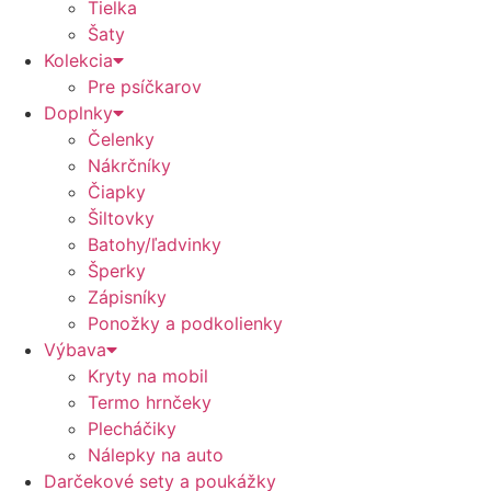
Tielka
Šaty
Kolekcia
Pre psíčkarov
Doplnky
Čelenky
Nákrčníky
Čiapky
Šiltovky
Batohy/ľadvinky
Šperky
Zápisníky
Ponožky a podkolienky
Výbava
Kryty na mobil
Termo hrnčeky
Plecháčiky
Nálepky na auto
Darčekové sety a poukážky