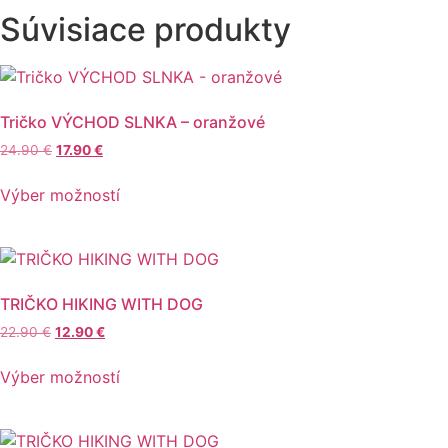
Súvisiace produkty
Tričko VÝCHOD SLNKA – oranžové
Pôvodná
Aktuálna
24.90
€
17.90
€
cena
cena
Tento
bola:
je:
Výber možností
produkt
24.90 €.
17.90 €.
má
viacero
variantov.
Možnosti
TRIČKO HIKING WITH DOG
si
Pôvodná
Aktuálna
22.90
€
12.90
€
môžete
cena
cena
Tento
vybrať
bola:
je:
Výber možností
produkt
22.90 €.
12.90 €.
na
má
stránke
viacero
produktu.