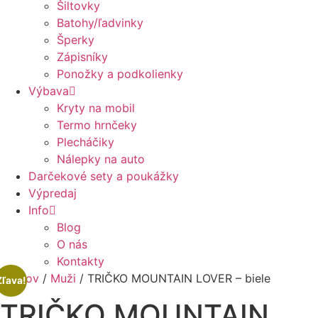
Šiltovky
Batohy/ľadvinky
Šperky
Zápisníky
Ponožky a podkolienky
Výbava
Kryty na mobil
Termo hrnčeky
Plecháčiky
Nálepky na auto
Darčekové sety a poukážky
Výpredaj
Info
Blog
O nás
Kontakty
Domov
/
Muži
/ TRIČKO MOUNTAIN LOVER – biele
Zľava!
TRIČKO MOUNTAIN