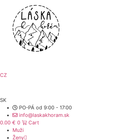
Preskočiť
na
obsah
CZ
SK
PO-PÁ od 9:00 - 17:00
info@laskakhoram.sk
0.00
€
0
Cart
Muži
Ženy