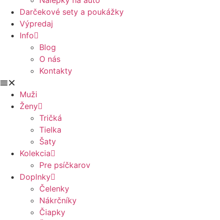
Nálepky na auto
Darčekové sety a poukážky
Výpredaj
Info
Blog
O nás
Kontakty
Muži
Ženy
Tričká
Tielka
Šaty
Kolekcia
Pre psíčkarov
Doplnky
Čelenky
Nákrčníky
Čiapky