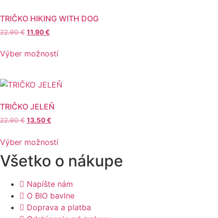
variantov.
Možnosti
TRIČKO HIKING WITH DOG
si
Pôvodná
Aktuálna
22.90
€
11.90
€
môžete
cena
cena
Tento
vybrať
bola:
je:
Výber možností
produkt
22.90 €.
11.90 €.
na
má
stránke
viacero
produktu.
variantov.
Možnosti
TRIČKO JELEŇ
si
Pôvodná
Aktuálna
22.90
€
13.50
€
môžete
cena
cena
Tento
vybrať
bola:
je:
Výber možností
produkt
22.90 €.
13.50 €.
na
Všetko o nákupe
má
stránke
viacero
produktu.
variantov.
Napíšte nám
Možnosti
O BIO bavlne
si
Doprava a platba
môžete