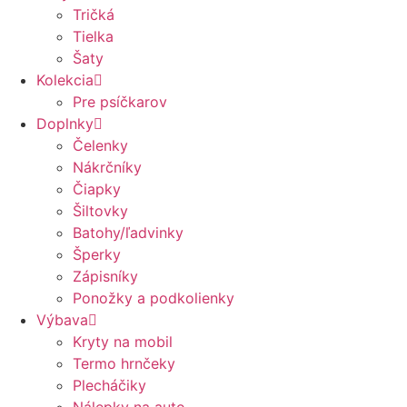
Tričká
Tielka
Šaty
Kolekcia
Pre psíčkarov
Doplnky
Čelenky
Nákrčníky
Čiapky
Šiltovky
Batohy/ľadvinky
Šperky
Zápisníky
Ponožky a podkolienky
Výbava
Kryty na mobil
Termo hrnčeky
Plecháčiky