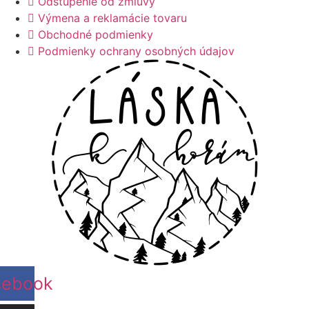
Odstúpenie od zmluvy
vybrať
Výmena a reklamácie tovaru
na
Obchodné podmienky
stránke
Podmienky ochrany osobných údajov
produktu.
cebook