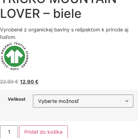
LOVER – biele
Vyrobené z organickej bavlny s rešpektom k prírode aj
ľuďom.
Pôvodná
Aktuálna
22.90
€
12.90
€
cena
cena
bola:
je:
Velikost
22.90 €.
12.90 €.
množstvo
Pridať do košíka
TRIČKO
MOUNTAIN