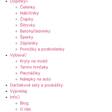
Doplnky
Čelenky
Nákrčníky
Čiapky
Šiltovky
Batohy/ľadvinky
Šperky
Zápisníky
Ponožky a podkolienky
Výbava
Kryty na mobil
Termo hrnčeky
Plecháčiky
Nálepky na auto
Darčekové sety a poukážky
Výpredaj
Info
Blog
O nás