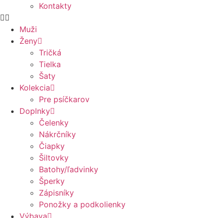
Kontakty
Muži
Ženy
Tričká
Tielka
Šaty
Kolekcia
Pre psíčkarov
Doplnky
Čelenky
Nákrčníky
Čiapky
Šiltovky
Batohy/ľadvinky
Šperky
Zápisníky
Ponožky a podkolienky
Výbava