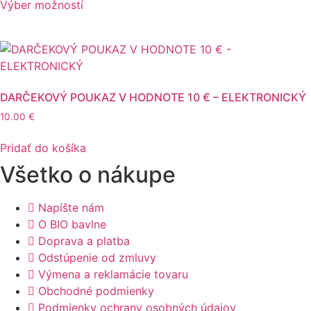
vybrať
bola:
je:
Výber možností
produkt
45.70 €.
39.90 €.
na
má
stránke
viacero
produktu.
variantov.
Možnosti
si
DARČEKOVÝ POUKAZ V HODNOTE 10 € – ELEKTRONICKÝ
môžete
10.00
€
vybrať
na
Pridať do košíka
stránke
Všetko o nákupe
produktu.
Napíšte nám
O BIO bavlne
Doprava a platba
Odstúpenie od zmluvy
Výmena a reklamácie tovaru
Obchodné podmienky
Podmienky ochrany osobných údajov