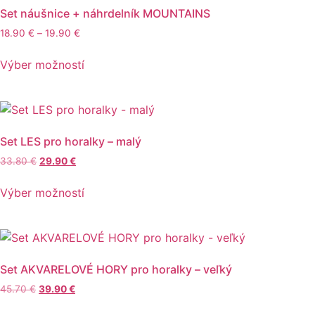
Set náušnice + náhrdelník MOUNTAINS
Price
18.90
€
–
19.90
€
range:
Tento
18.90 €
Výber možností
produkt
through
má
19.90 €
viacero
variantov.
Možnosti
Set LES pro horalky – malý
si
Pôvodná
Aktuálna
33.80
€
29.90
€
môžete
cena
cena
Tento
vybrať
bola:
je:
Výber možností
produkt
33.80 €.
29.90 €.
na
má
stránke
viacero
produktu.
variantov.
Možnosti
Set AKVARELOVÉ HORY pro horalky – veľký
si
Pôvodná
Aktuálna
45.70
€
39.90
€
môžete
cena
cena
Tento