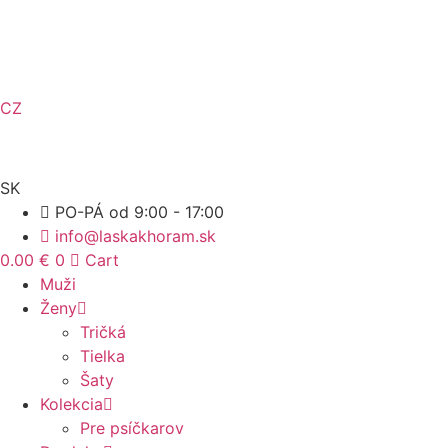
Preskočiť
na
obsah
CZ
SK
PO-PÁ od 9:00 - 17:00
info@laskakhoram.sk
0.00
€
0
Cart
Muži
Ženy
Tričká
Tielka
Šaty
Kolekcia
Pre psíčkarov