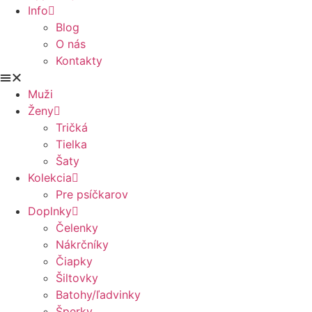
Info
Blog
O nás
Kontakty
Muži
Ženy
Tričká
Tielka
Šaty
Kolekcia
Pre psíčkarov
Doplnky
Čelenky
Nákrčníky
Čiapky
Šiltovky
Batohy/ľadvinky
Šperky