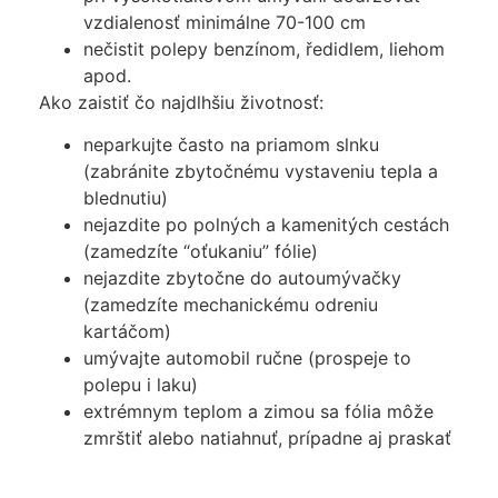
vzdialenosť minimálne 70-100 cm
nečistit polepy benzínom, ředidlem, liehom
apod.
Ako zaistiť čo najdlhšiu životnosť:
neparkujte často na priamom slnku
(zabránite zbytočnému vystaveniu tepla a
blednutiu)
nejazdite po polných a kamenitých cestách
(zamedzíte “oťukaniu” fólie)
nejazdite zbytočne do autoumývačky
(zamedzíte mechanickému odreniu
kartáčom)
umývajte automobil ručne (prospeje to
polepu i laku)
extrémnym teplom a zimou sa fólia môže
zmrštiť alebo natiahnuť, prípadne aj praskať