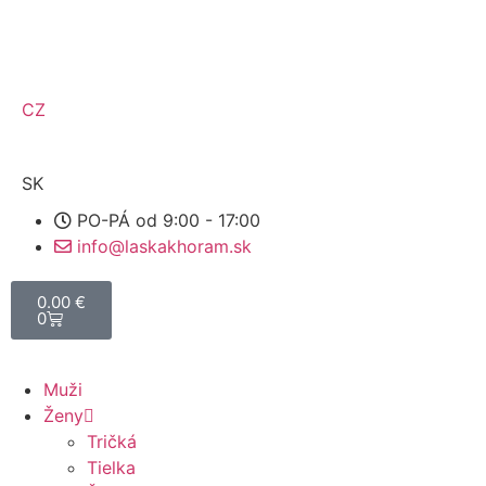
CZ
SK
PO-PÁ od 9:00 - 17:00
info@laskakhoram.sk
0.00
€
0
Muži
Ženy
Tričká
Tielka