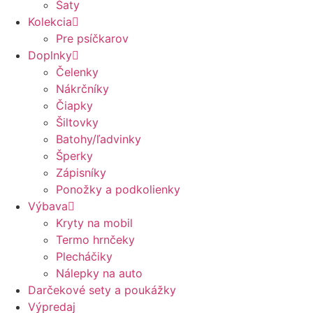
Šaty
Kolekcia
Pre psíčkarov
Doplnky
Čelenky
Nákrčníky
Čiapky
Šiltovky
Batohy/ľadvinky
Šperky
Zápisníky
Ponožky a podkolienky
Výbava
Kryty na mobil
Termo hrnčeky
Plecháčiky
Nálepky na auto
Darčekové sety a poukážky
Výpredaj