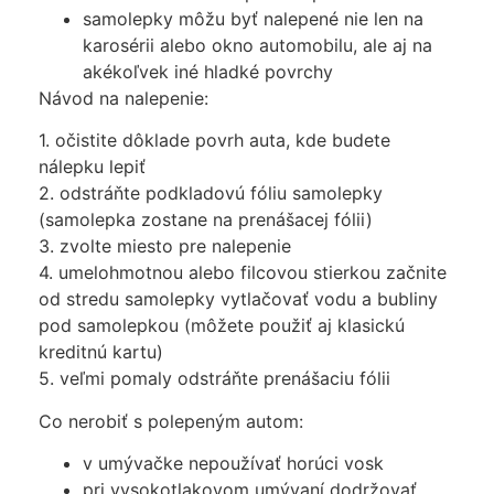
samolepky môžu byť nalepené nie len na
karosérii alebo okno automobilu, ale aj na
akékoľvek iné hladké povrchy
Návod na nalepenie:
1. očistite dôklade povrh auta, kde budete
nálepku lepiť
2. odstráňte podkladovú fóliu samolepky
(samolepka zostane na prenášacej fólii)
3. zvolte miesto pre nalepenie
4. umelohmotnou alebo filcovou stierkou začnite
od stredu samolepky vytlačovať vodu a bubliny
pod samolepkou (môžete použiť aj klasickú
kreditnú kartu)
5. veľmi pomaly odstráňte prenášaciu fólii
Co nerobiť s polepeným autom:
v umývačke nepoužívať horúci vosk
pri vysokotlakovom umývaní dodržovať