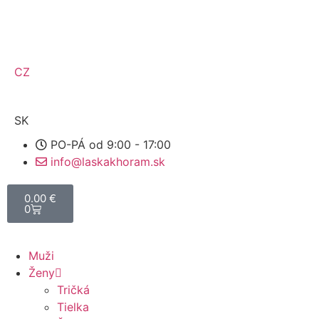
CZ
SK
PO-PÁ od 9:00 - 17:00
info@laskakhoram.sk
0.00
€
0
Muži
Ženy
Tričká
Tielka