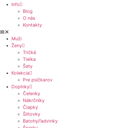
Info
Blog
O nás
Kontakty
Muži
Ženy
Tričká
Tielka
Šaty
Kolekcia
Pre psíčkarov
Doplnky
Čelenky
Nákrčníky
Čiapky
Šiltovky
Batohy/ľadvinky
Šperky