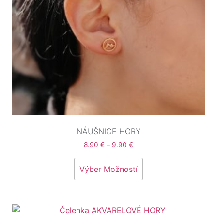
NÁUŠNICE HORY
8.90
€
–
9.90
€
Výber Možností