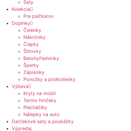
Šaty
Kolekcia
Pre psíčkarov
Doplnky
Čelenky
Nákrčníky
Čiapky
Šiltovky
Batohy/ľadvinky
Šperky
Zápisníky
Ponožky a podkolienky
Výbava
Kryty na mobil
Termo hrnčeky
Plecháčiky
Nálepky na auto
Darčekové sety a poukážky
Výpredaj