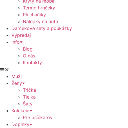
Kryty na mobil
Termo hrnčeky
Plecháčiky
Nálepky na auto
Darčekové sety a poukážky
Výpredaj
Info
Blog
O nás
Kontakty
Muži
Ženy
Tričká
Tielka
Šaty
Kolekcia
Pre psíčkarov
Doplnky