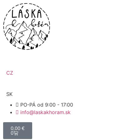
CZ
SK
PO-PÁ od 9:00 - 17:00
info@laskakhoram.sk
0.00
€
0