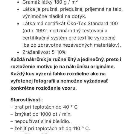
Gramáž látky 180 g / m²
Látka je pružná, priedušná, príjemná na telo,
výnimočne hladká na dotyk.
Látka má certifikát Öko-Tex Standard 100
(od r. 1992 medzinárodný testovací a
certifikačný systém pre textílie vyrobené
iba zo zdravotne nezávadných materiálov).
Zrážanlivosť 5-10%
Každá nákrčník je ručne šitý a jedinečný, preto i
rozloženie motívu je na nákrčníku originálne.
Každý kus vyzerá ľahko rozdielne ako na
vyfotenej fotografii a nemožno vyžadovať
konkrétne rozloženie vzoru.
Starostlivosť
:
– prať pri teplotách do 40 ° C
– žmýkať do 1000 ot / min.
– nepoužívať silné bielidlo.
– žehliť pri teplotách až do 110 ° C.