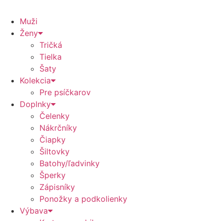
Muži
Ženy
Tričká
Tielka
Šaty
Kolekcia
Pre psíčkarov
Doplnky
Čelenky
Nákrčníky
Čiapky
Šiltovky
Batohy/ľadvinky
Šperky
Zápisníky
Ponožky a podkolienky
Výbava