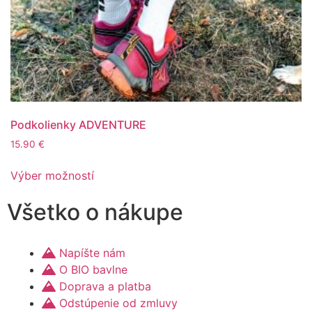
Podkolienky ADVENTURE
15.90
€
Výber možností
Všetko o nákupe
Napíšte nám
O BIO bavlne
Doprava a platba
Odstúpenie od zmluvy