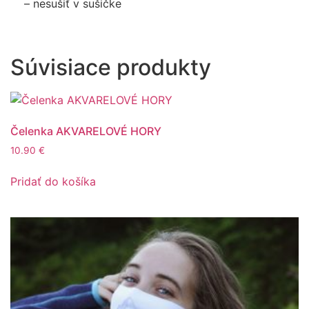
– nesušiť v sušičke
Súvisiace produkty
Čelenka AKVARELOVÉ HORY
10.90
€
Pridať do košíka