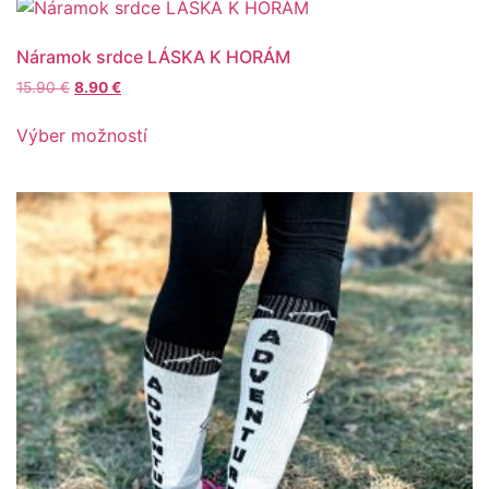
Náramok srdce LÁSKA K HORÁM
15.90
€
8.90
€
Výber možností