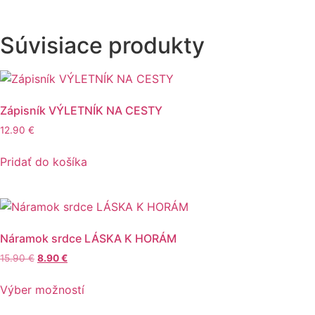
Súvisiace produkty
Zápisník VÝLETNÍK NA CESTY
12.90
€
Pridať do košíka
Náramok srdce LÁSKA K HORÁM
Pôvodná
Aktuálna
15.90
€
8.90
€
cena
cena
Tento
bola:
je:
Výber možností
produkt
15.90 €.
8.90 €.
má