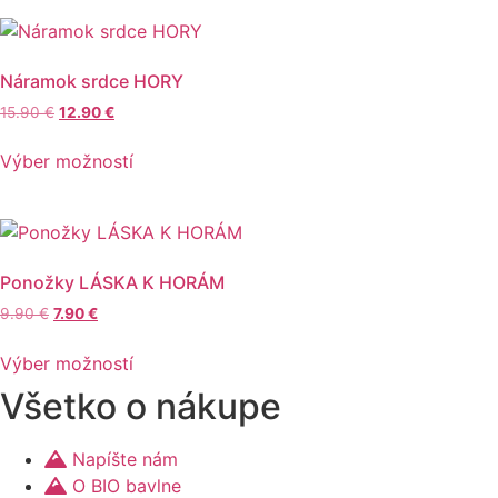
viacero
variantov.
Možnosti
Náramok srdce HORY
si
Pôvodná
Aktuálna
15.90
€
12.90
€
môžete
cena
cena
Tento
vybrať
bola:
je:
Výber možností
produkt
15.90 €.
12.90 €.
na
má
stránke
viacero
produktu.
variantov.
Možnosti
Ponožky LÁSKA K HORÁM
si
Pôvodná
Aktuálna
9.90
€
7.90
€
môžete
cena
cena
Tento
vybrať
bola:
je:
Výber možností
produkt
9.90 €.
7.90 €.
na
Všetko o nákupe
má
stránke
viacero
produktu.
variantov.
Napíšte nám
Možnosti
O BIO bavlne