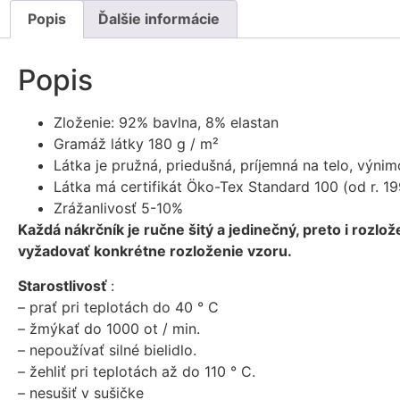
Popis
Ďalšie informácie
Popis
Zloženie: 92% bavlna, 8% elastan
Gramáž látky 180 g / m²
Látka je pružná, priedušná, príjemná na telo, výni
Látka má certifikát Öko-Tex Standard 100 (od r. 1
Zrážanlivosť 5-10%
Každá nákrčník je ručne šitý a jedinečný, preto i rozlo
vyžadovať konkrétne rozloženie vzoru.
Starostlivosť
:
– prať pri teplotách do 40 ° C
– žmýkať do 1000 ot / min.
– nepoužívať silné bielidlo.
– žehliť pri teplotách až do 110 ° C.
– nesušiť v sušičke