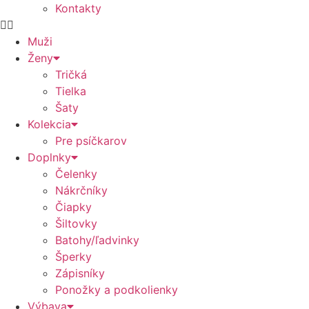
Kontakty
Muži
Ženy
Tričká
Tielka
Šaty
Kolekcia
Pre psíčkarov
Doplnky
Čelenky
Nákrčníky
Čiapky
Šiltovky
Batohy/ľadvinky
Šperky
Zápisníky
Ponožky a podkolienky
Výbava