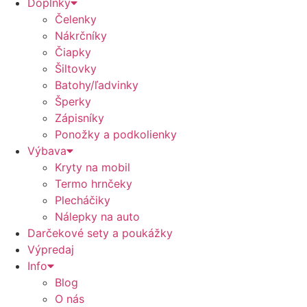
Doplnky
Čelenky
Nákrčníky
Čiapky
Šiltovky
Batohy/ľadvinky
Šperky
Zápisníky
Ponožky a podkolienky
Výbava
Kryty na mobil
Termo hrnčeky
Plecháčiky
Nálepky na auto
Darčekové sety a poukážky
Výpredaj
Info
Blog
O nás