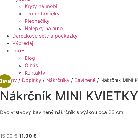
Kryty na mobil
Termo hrnčeky
Plecháčiky
Nálepky na auto
Darčekové sety a poukážky
Výpredaj
Info
Blog
O nás
Kontakty
Domov
/
Doplnky
/
Nákrčníky
/
Bavlnené
/ Nákrčník MINI 
Zľava!
Nákrčník MINI KVIETKY
Dvojvrstvový bavlnený nákrčník s výškou cca 28 cm.
Pôvodná
Aktuálna
15.90
€
11.90
€