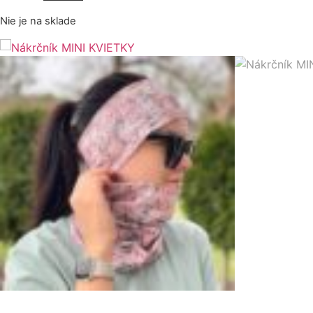
cena
cena
Nie je na sklade
bola:
je:
15.90 €.
11.90 €.