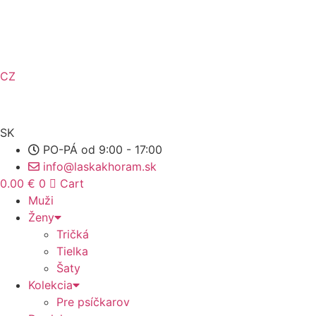
Preskočiť
na
obsah
CZ
SK
PO-PÁ od 9:00 - 17:00
info@laskakhoram.sk
0.00
€
0
Cart
Muži
Ženy
Tričká
Tielka
Šaty
Kolekcia
Pre psíčkarov