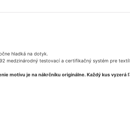
močne hladká na dotyk.
992 medzinárodný testovací a certifikačný systém pre text
ženie motívu je na nákrčníku originálne. Každý kus vyzerá