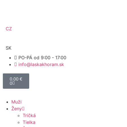
CZ
SK
PO-PÁ od 9:00 - 17:00
info@laskakhoram.sk
0.00
€
0
Muži
Ženy
Tričká
Tielka