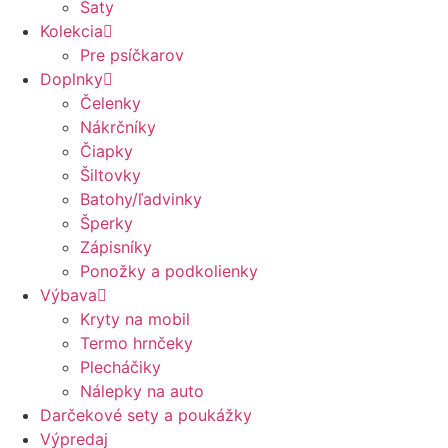
Šaty
Kolekcia
Pre psíčkarov
Doplnky
Čelenky
Nákrčníky
Čiapky
Šiltovky
Batohy/ľadvinky
Šperky
Zápisníky
Ponožky a podkolienky
Výbava
Kryty na mobil
Termo hrnčeky
Plecháčiky
Nálepky na auto
Darčekové sety a poukážky
Výpredaj