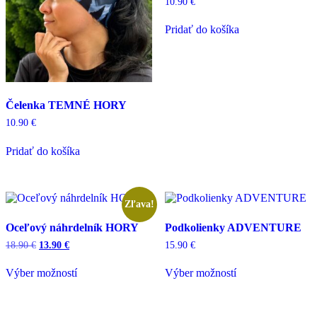
10.90
€
Pridať do košíka
Čelenka TEMNÉ HORY
10.90
€
Pridať do košíka
Zľava!
Oceľový náhrdelník HORY
Podkolienky ADVENTURE
Pôvodná
Aktuálna
18.90
€
13.90
€
15.90
€
cena
cena
Tento
Tento
bola:
je:
Výber možností
Výber možností
produkt
produkt
18.90 €.
13.90 €.
má
má
viacero
viacero
variantov.
variantov.