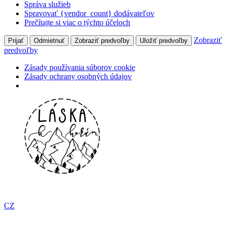
Správa služieb
Spravovať {vendor_count} dodávateľov
Prečítajte si viac o týchto účeloch
Zobraziť
Prijať
Odmietnuť
Zobraziť predvoľby
Uložiť predvoľby
predvoľby
Zásady používania súborov cookie
Zásady ochrany osobných údajov
Preskočiť
na
obsah
CZ