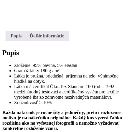
Popis
Ďalšie informácie
Popis
Zloženie: 95% bavlna, 5% elastan
Gramáž látky 180 g / m²
Látka je pružná, priedušná, príjemná na telo, výnimočne
hladká na dotyk.
Látka má certifikát Öko-Tex Standard 100 (od r. 1992
medzinárodný testovací a certifikačný systém pre textílie
vyrobené iba zo zdravotne nezávadných materiálov).
Zrážanlivosť 5-10%
Každá nákrčník je ručne šitý a jedinečný, preto i rozloženie
motívu je na nákrčníku originálne. Každý kus vyzerá ľahko
rozdielne ako na vyfotenej fotografii a nemožno vyžadovať
konkrétne rozloženie vzoru.