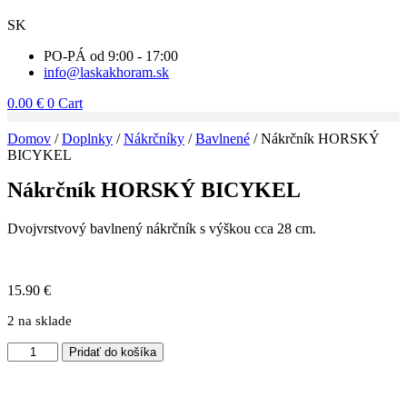
SK
PO-PÁ od 9:00 - 17:00
info@laskakhoram.sk
0.00
€
0
Cart
Domov
/
Doplnky
/
Nákrčníky
/
Bavlnené
/ Nákrčník HORSKÝ
BICYKEL
Nákrčník HORSKÝ BICYKEL
Dvojvrstvový bavlnený nákrčník s výškou cca 28 cm.
15.90
€
2 na sklade
množstvo
Pridať do košíka
Nákrčník
HORSKÝ
BICYKEL