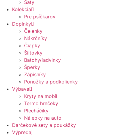
Šaty
Kolekcia
Pre psíčkarov
Doplnky
Čelenky
Nákrčníky
Čiapky
Šiltovky
Batohy/ľadvinky
Šperky
Zápisníky
Ponožky a podkolienky
Výbava
Kryty na mobil
Termo hrnčeky
Plecháčiky
Nálepky na auto
Darčekové sety a poukážky
Výpredaj