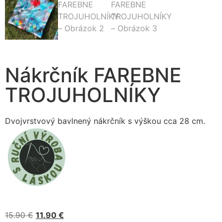
Nákrčník FAREBNE
TROJUHOLNÍKY
Dvojvrstvový bavlnený nákrčník s výškou cca 28 cm.
15.90
€
11.90
€