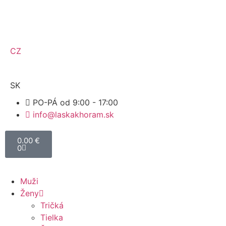
CZ
SK
PO-PÁ od 9:00 - 17:00
info@laskakhoram.sk
0.00
€
0
Muži
Ženy
Tričká
Tielka