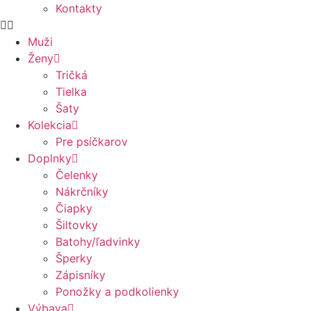
Kontakty
Muži
Ženy
Tričká
Tielka
Šaty
Kolekcia
Pre psíčkarov
Doplnky
Čelenky
Nákrčníky
Čiapky
Šiltovky
Batohy/ľadvinky
Šperky
Zápisníky
Ponožky a podkolienky
Výbava