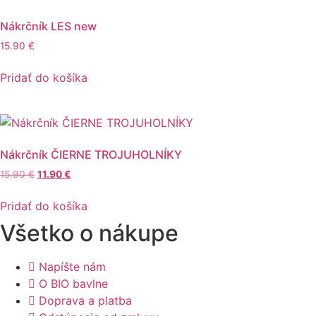
Nákrčník LES new
15.90
€
Pridať do košíka
Nákrčník ČIERNE TROJUHOLNÍKY
Pôvodná
Aktuálna
15.90
€
11.90
€
cena
cena
bola:
je:
Pridať do košíka
15.90 €.
11.90 €.
Všetko o nákupe
Napíšte nám
O BIO bavlne
Doprava a platba