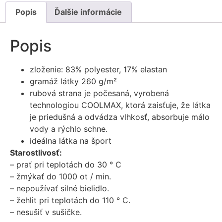
Popis
Ďalšie informácie
Popis
zloženie: 83% polyester, 17% elastan
gramáž látky 260 g/m²
rubová strana je počesaná, vyrobená
technologiou COOLMAX, ktorá zaisťuje, že látka
je priedušná a odvádza vlhkosť, absorbuje málo
vody a rýchlo schne.
ideálna látka na šport
Starostlivosť:
– prať pri teplotách do 30 ° C
– žmýkať do 1000 ot / min.
– nepoužívať silné bielidlo.
– žehlit pri teplotách do 110 ° C.
– nesušiť v sušičke.