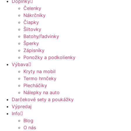
Doplnky
Čelenky
Nákrčníky
Čiapky
Šiltovky
Batohy/ľadvinky
Šperky
Zápisníky
Ponožky a podkolienky
Výbava
Kryty na mobil
Termo hrnčeky
Plecháčiky
Nálepky na auto
Darčekové sety a poukážky
Výpredaj
Info
Blog
O nás