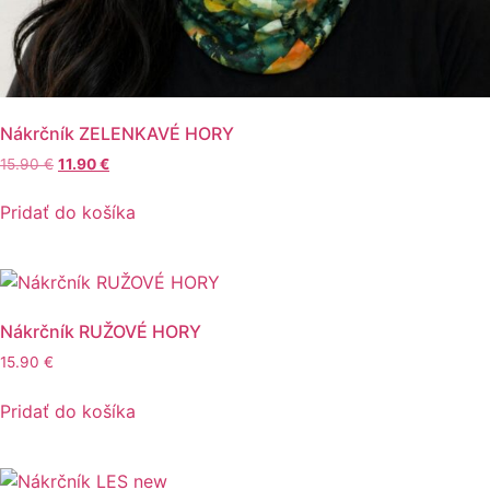
Nákrčník ZELENKAVÉ HORY
Pôvodná
Aktuálna
15.90
€
11.90
€
cena
cena
bola:
je:
Pridať do košíka
15.90 €.
11.90 €.
Nákrčník RUŽOVÉ HORY
15.90
€
Pridať do košíka