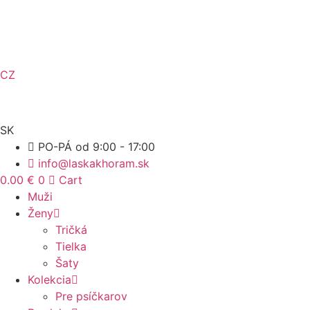
Preskočiť
na
obsah
CZ
SK
PO-PÁ od 9:00 - 17:00
info@laskakhoram.sk
0.00
€
0
Cart
Muži
Ženy
Tričká
Tielka
Šaty
Kolekcia
Pre psíčkarov