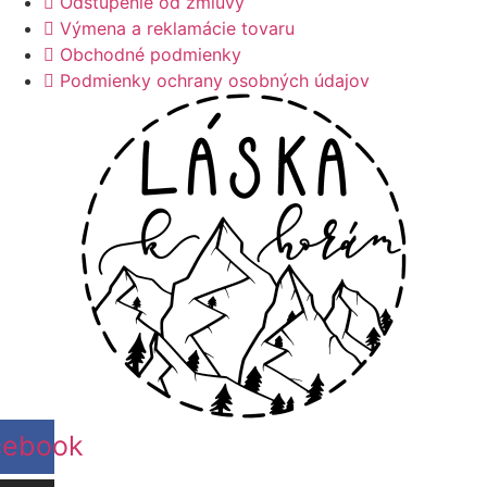
Odstúpenie od zmluvy
Výmena a reklamácie tovaru
Obchodné podmienky
Podmienky ochrany osobných údajov
cebook