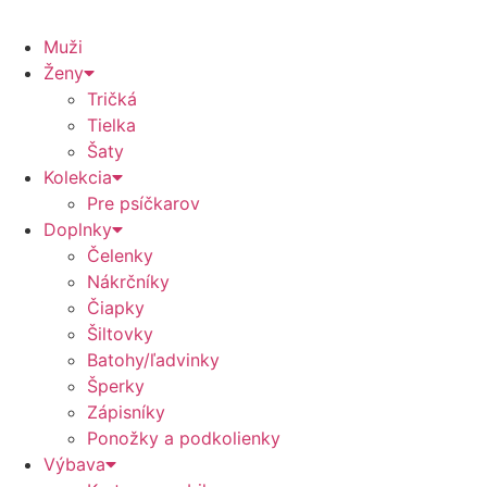
Muži
Ženy
Tričká
Tielka
Šaty
Kolekcia
Pre psíčkarov
Doplnky
Čelenky
Nákrčníky
Čiapky
Šiltovky
Batohy/ľadvinky
Šperky
Zápisníky
Ponožky a podkolienky
Výbava