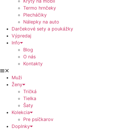
Kryty na mobil
Termo hrnčeky
Plecháčiky
Nálepky na auto
Darčekové sety a poukážky
Výpredaj
Info
Blog
O nás
Kontakty
Muži
Ženy
Tričká
Tielka
Šaty
Kolekcia
Pre psíčkarov
Doplnky