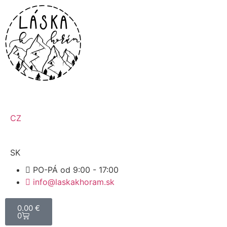
CZ
SK
PO-PÁ od 9:00 - 17:00
info@laskakhoram.sk
0.00
€
0