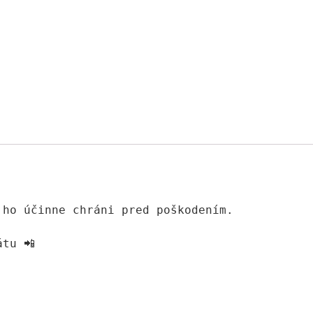
ho účinne chráni pred poškodením.

átu 📲