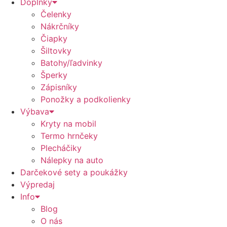
Doplnky
Čelenky
Nákrčníky
Čiapky
Šiltovky
Batohy/ľadvinky
Šperky
Zápisníky
Ponožky a podkolienky
Výbava
Kryty na mobil
Termo hrnčeky
Plecháčiky
Nálepky na auto
Darčekové sety a poukážky
Výpredaj
Info
Blog
O nás