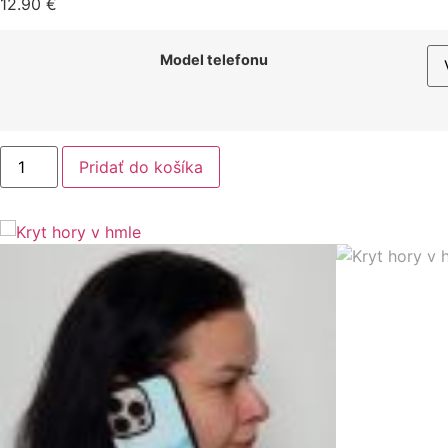
12.90
€
Model telefonu
množstvo
Pridať do košíka
Kryt
hory
v
hmle