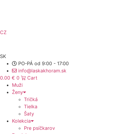
Preskočiť
na
obsah
CZ
SK
PO-PÁ od 9:00 - 17:00
info@laskakhoram.sk
0.00
€
0
Cart
Muži
Ženy
Tričká
Tielka
Šaty
Kolekcia
Pre psíčkarov