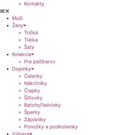
Kontakty
Muži
Ženy
Tričká
Tielka
Šaty
Kolekcia
Pre psíčkarov
Doplnky
Čelenky
Nákrčníky
Čiapky
Šiltovky
Batohy/ľadvinky
Šperky
Zápisníky
Ponožky a podkolienky
Výbava