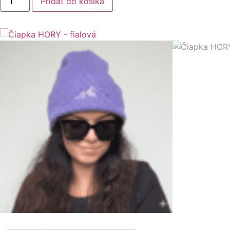
Pridať do košíka
Čiapka
HORY
-
fialová