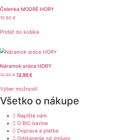
Čelenka MODRÉ HORY
10.90
€
Pridať do košíka
Náramok srdce HORY
Pôvodná
Aktuálna
15.90
€
12.90
€
cena
cena
Tento
bola:
je:
Výber možností
produkt
15.90 €.
12.90 €.
Všetko o nákupe
má
viacero
variantov.
Napíšte nám
Možnosti
O BIO bavlne
si
Doprava a platba
môžete
Odstúpenie od zmluvy