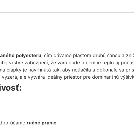
vaného polyesteru
, čím dávame plastom druhú šancu a zni
tej vrstve zabezpečí, že vám bude príjemne teplo aj počas
a čiapky je navrhnutá tak, aby netlačila a dokonale sa pris
 vyzerá, ale vytvára ideálny priestor pre dominantnú výšiv
ivosť:
 odporúčame
ručné pranie
.