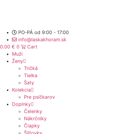
Preskočiť
na
obsah
PO-PÁ od 9:00 - 17:00
info@laskakhoram.sk
0.00
€
0
Cart
Muži
Ženy
Tričká
Tielka
Šaty
Kolekcia
Pre psíčkarov
Doplnky
Čelenky
Nákrčníky
Čiapky
Šiltovky