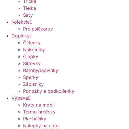
Tričká
Tielka
Šaty
Kolekcia
Pre psíčkarov
Doplnky
Čelenky
Nákrčníky
Čiapky
Šiltovky
Batohy/ľadvinky
Šperky
Zápisníky
Ponožky a podkolienky
Výbava
Kryty na mobil
Termo hrnčeky
Plecháčiky
Nálepky na auto