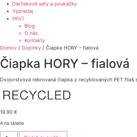
Darčekové sety a poukážky
Výpredaj
Info
Blog
O nás
Kontakty
Domov
/
Doplnky
/ Čiapka HORY – fialová
Čiapka HORY – fialová
Dvojvrstvová rebrovaná čiapka z recyklovaných PET fliaš 
19.90
€
4 na sklade
množstvo