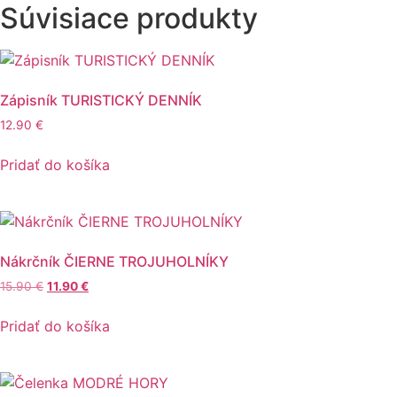
Súvisiace produkty
Zápisník TURISTICKÝ DENNÍK
12.90
€
Pridať do košíka
Nákrčník ČIERNE TROJUHOLNÍKY
Pôvodná
Aktuálna
15.90
€
11.90
€
cena
cena
bola:
je:
Pridať do košíka
15.90 €.
11.90 €.