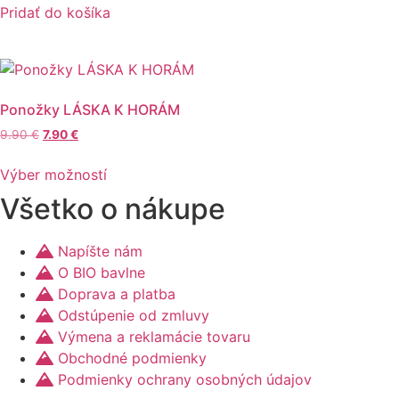
bola:
je:
Pridať do košíka
15.90 €.
11.90 €.
Ponožky LÁSKA K HORÁM
Pôvodná
Aktuálna
9.90
€
7.90
€
cena
cena
Tento
bola:
je:
Výber možností
produkt
9.90 €.
7.90 €.
Všetko o nákupe
má
viacero
variantov.
Napíšte nám
Možnosti
O BIO bavlne
si
Doprava a platba
môžete
Odstúpenie od zmluvy
vybrať
Výmena a reklamácie tovaru
na
Obchodné podmienky
stránke
Podmienky ochrany osobných údajov
produktu.