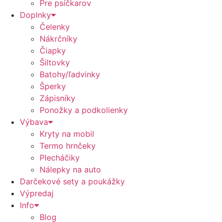
Pre psíčkarov
Doplnky
Čelenky
Nákrčníky
Čiapky
Šiltovky
Batohy/ľadvinky
Šperky
Zápisníky
Ponožky a podkolienky
Výbava
Kryty na mobil
Termo hrnčeky
Plecháčiky
Nálepky na auto
Darčekové sety a poukážky
Výpredaj
Info
Blog