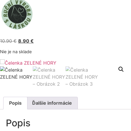
Pôvodná
Aktuálna
10.90
€
8.90
€
cena
cena
Nie je na sklade
bola:
je:
10.90 €.
8.90 €.
Popis
Ďalšie informácie
Popis