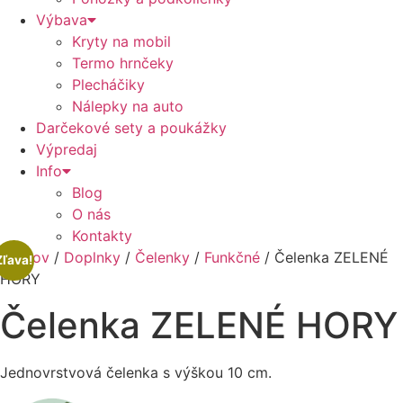
Výbava
Kryty na mobil
Termo hrnčeky
Plecháčiky
Nálepky na auto
Darčekové sety a poukážky
Výpredaj
Info
Blog
O nás
Kontakty
Domov
/
Doplnky
/
Čelenky
/
Funkčné
/ Čelenka ZELENÉ
Zľava!
HORY
Čelenka ZELENÉ HORY
Jednovrstvová čelenka s výškou 10 cm.