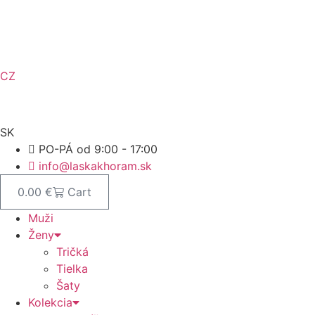
Preskočiť
na
obsah
CZ
SK
PO-PÁ od 9:00 - 17:00
info@laskakhoram.sk
0.00
€
Cart
Muži
Ženy
Tričká
Tielka
Šaty
Kolekcia