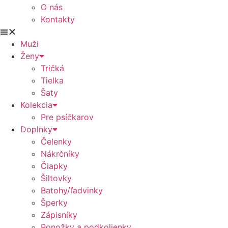
O nás
Kontakty
Muži
Ženy
Tričká
Tielka
Šaty
Kolekcia
Pre psíčkarov
Doplnky
Čelenky
Nákrčníky
Čiapky
Šiltovky
Batohy/ľadvinky
Šperky
Zápisníky
Ponožky a podkolienky