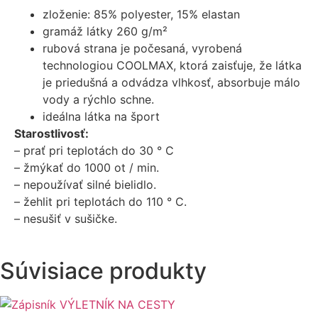
zloženie: 85% polyester, 15% elastan
gramáž látky 260 g/m²
rubová strana je počesaná, vyrobená
technologiou COOLMAX, ktorá zaisťuje, že látka
je priedušná a odvádza vlhkosť, absorbuje málo
vody a rýchlo schne.
ideálna látka na šport
Starostlivosť:
– prať pri teplotách do 30 ° C
– žmýkať do 1000 ot / min.
– nepoužívať silné bielidlo.
– žehlit pri teplotách do 110 ° C.
– nesušiť v sušičke.
Súvisiace produkty