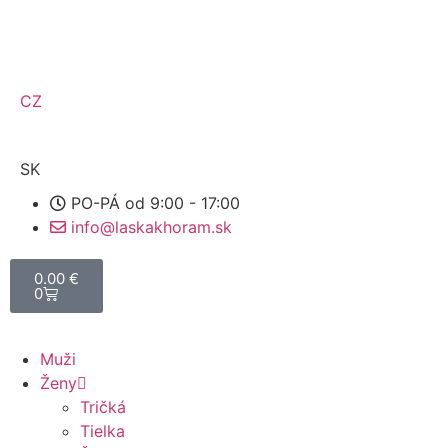
CZ
SK
PO-PÁ od 9:00 - 17:00
info@laskakhoram.sk
0.00
€
0
Muži
Ženy
Tričká
Tielka