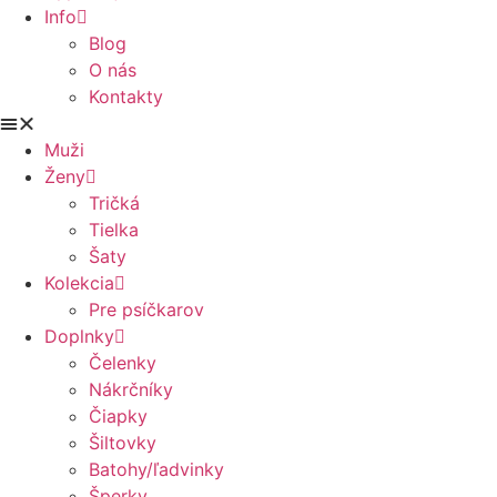
Info
Blog
O nás
Kontakty
Muži
Ženy
Tričká
Tielka
Šaty
Kolekcia
Pre psíčkarov
Doplnky
Čelenky
Nákrčníky
Čiapky
Šiltovky
Batohy/ľadvinky
Šperky