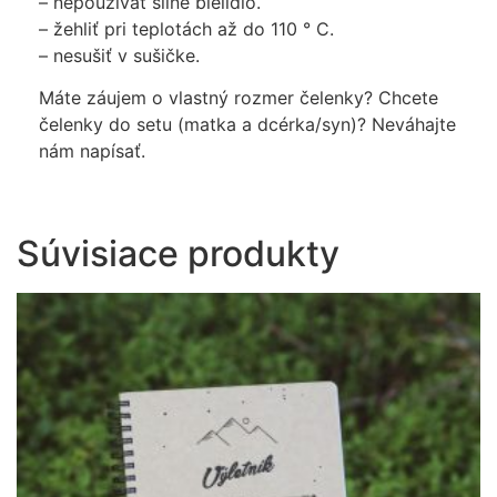
– nepoužívať silné bielidlo.
– žehliť pri teplotách až do 110 ° C.
– nesušiť v sušičke.
Máte záujem o vlastný rozmer čelenky? Chcete
čelenky do setu (matka a dcérka/syn)? Neváhajte
nám napísať.
Súvisiace produkty