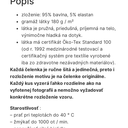
Popis
zloženie: 95% bavlna, 5% elastan
gramáž látky 180 g / m²
látka je pružná, priedušná, príjemná na telo,
výnimočne hladká na dotyk.
látka má certifikát Öko-Tex Standard 100
(od r. 1992 medzinárodné testovací a
certifikačný systém pre textílie vyrobené
iba zo zdravotne nezávadných materiálov).
Každá čelenka je ručne šitá a jedinečná, preto i
rozloženie motívu je na čelenke originálne.
Každý kus vyzerá ľahko rozdielne ako na
vyfotenej fotografii a nemožno vyžadovať
konkrétne rozloženie vzoru.
Starostlivosť
:
– prať pri teplotách do 40 ° C
– žmýkať do 1000 ot / min.