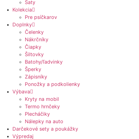
Šaty
Kolekcia
Pre psíčkarov
Doplnky
Čelenky
Nákrčníky
Čiapky
Šiltovky
Batohy/ľadvinky
Šperky
Zápisníky
Ponožky a podkolienky
Výbava
Kryty na mobil
Termo hrnčeky
Plecháčiky
Nálepky na auto
Darčekové sety a poukážky
Výpredaj