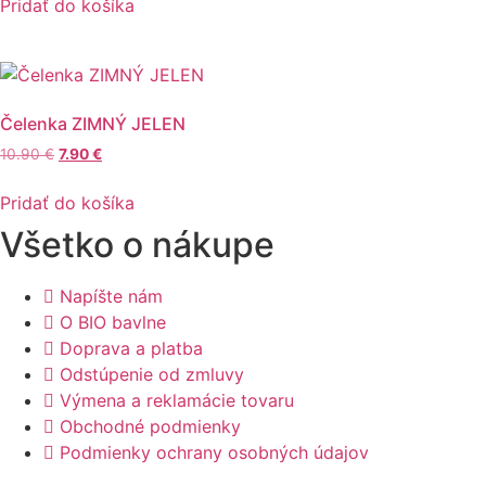
Pridať do košíka
Čelenka ZIMNÝ JELEN
Pôvodná
Aktuálna
10.90
€
7.90
€
cena
cena
bola:
je:
Pridať do košíka
10.90 €.
7.90 €.
Všetko o nákupe
Napíšte nám
O BIO bavlne
Doprava a platba
Odstúpenie od zmluvy
Výmena a reklamácie tovaru
Obchodné podmienky
Podmienky ochrany osobných údajov