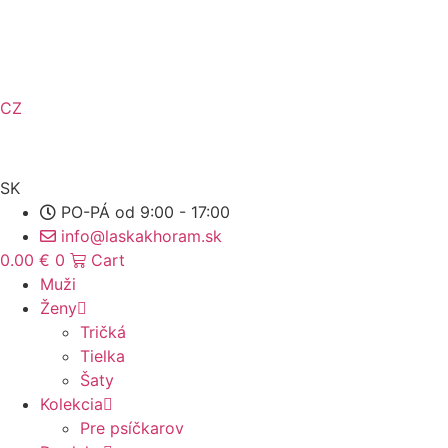
Preskočiť
na
obsah
CZ
SK
PO-PÁ od 9:00 - 17:00
info@laskakhoram.sk
0.00
€
0
Cart
Muži
Ženy
Tričká
Tielka
Šaty
Kolekcia
Pre psíčkarov