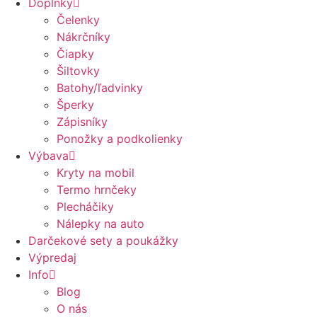
Doplnky
Čelenky
Nákrčníky
Čiapky
Šiltovky
Batohy/ľadvinky
Šperky
Zápisníky
Ponožky a podkolienky
Výbava
Kryty na mobil
Termo hrnčeky
Plecháčiky
Nálepky na auto
Darčekové sety a poukážky
Výpredaj
Info
Blog
O nás