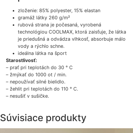
zloženie: 85% polyester, 15% elastan
gramáž látky 260 g/m²
rubová strana je počesaná, vyrobená
technológiou COOLMAX, ktorá zaisťuje, že látka
je priedušná a odvádza vlhkosť, absorbuje málo
vody a rýchlo schne.
ideálna látka na šport
Starostlivosť:
– prať pri teplotách do 30 ° C
– žmýkať do 1000 ot / min.
– nepoužívať silné bielidlo.
– žehlit pri teplotách do 110 ° C.
– nesušiť v sušičke.
Súvisiace produkty