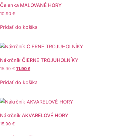
Čelenka MALOVANÉ HORY
10.90
€
Pridať do košíka
Nákrčník ČIERNE TROJUHOLNÍKY
Pôvodná
Aktuálna
15.90
€
11.90
€
cena
cena
bola:
je:
Pridať do košíka
15.90 €.
11.90 €.
Nákrčník AKVARELOVÉ HORY
15.90
€