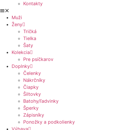
Kontakty
Muži
Ženy
Tričká
Tielka
Šaty
Kolekcia
Pre psíčkarov
Doplnky
Čelenky
Nákrčníky
Čiapky
Šiltovky
Batohy/ľadvinky
Šperky
Zápisníky
Ponožky a podkolienky
Výbava