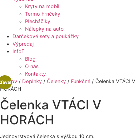
Kryty na mobil
Termo hrnčeky
Plecháčiky
Nálepky na auto
Darčekové sety a poukážky
Výpredaj
Info
Blog
O nás
Kontakty
Domov
/
Doplnky
/
Čelenky
/
Funkčné
/ Čelenka VTÁCI V
Zľava!
HORÁCH
Čelenka VTÁCI V
HORÁCH
Jednovrstvová čelenka s výškou 10 cm.