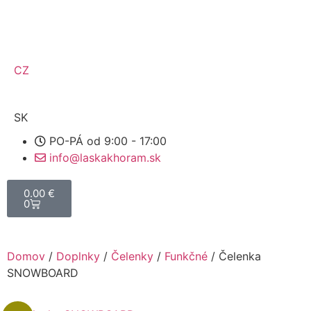
CZ
SK
PO-PÁ od 9:00 - 17:00
info@laskakhoram.sk
0.00
€
0
Domov
/
Doplnky
/
Čelenky
/
Funkčné
/ Čelenka
SNOWBOARD