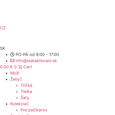
Preskočiť
na
obsah
CZ
SK
PO-PÁ od 9:00 - 17:00
info@laskakhoram.sk
0.00
€
0
Cart
Muži
Ženy
Tričká
Tielka
Šaty
Kolekcia
Pre psíčkarov