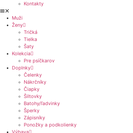
Kontakty
Muži
Ženy
Tričká
Tielka
Šaty
Kolekcia
Pre psíčkarov
Doplnky
Čelenky
Nákrčníky
Čiapky
Šiltovky
Batohy/ľadvinky
Šperky
Zápisníky
Ponožky a podkolienky
Výbava