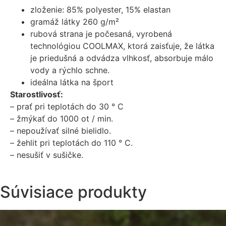
zloženie: 85% polyester, 15% elastan
gramáž látky 260 g/m²
rubová strana je počesaná, vyrobená
technológiou COOLMAX, ktorá zaisťuje, že látka
je priedušná a odvádza vlhkosť, absorbuje málo
vody a rýchlo schne.
ideálna látka na šport
Starostlivosť:
– prať pri teplotách do 30 ° C
– žmýkať do 1000 ot / min.
– nepoužívať silné bielidlo.
– žehlit pri teplotách do 110 ° C.
– nesušiť v sušičke.
Súvisiace produkty