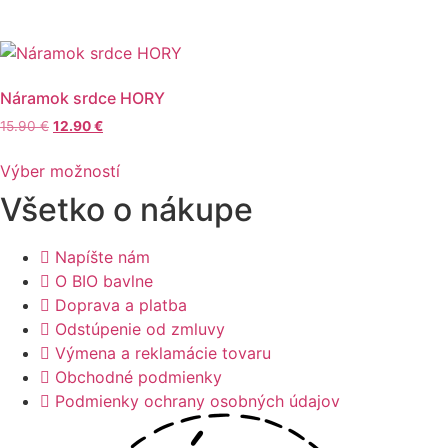
Náramok srdce HORY
Pôvodná
Aktuálna
15.90
€
12.90
€
cena
cena
Tento
bola:
je:
Výber možností
produkt
15.90 €.
12.90 €.
Všetko o nákupe
má
viacero
variantov.
Napíšte nám
Možnosti
O BIO bavlne
si
Doprava a platba
môžete
Odstúpenie od zmluvy
vybrať
Výmena a reklamácie tovaru
na
Obchodné podmienky
stránke
Podmienky ochrany osobných údajov
produktu.