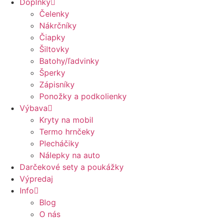
Doplnky
Čelenky
Nákrčníky
Čiapky
Šiltovky
Batohy/ľadvinky
Šperky
Zápisníky
Ponožky a podkolienky
Výbava
Kryty na mobil
Termo hrnčeky
Plecháčiky
Nálepky na auto
Darčekové sety a poukážky
Výpredaj
Info
Blog
O nás