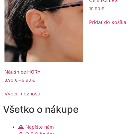
Čelenka LES
10.90
€
Pridať do košíka
Náušnice HORY
8.90
€
–
9.90
€
Výber možností
Všetko o nákupe
Napíšte nám
O BIO bavlne