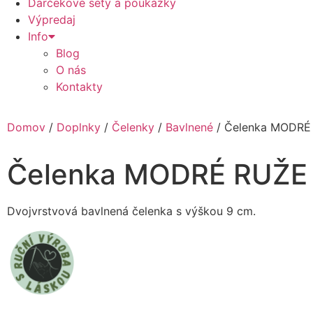
Darčekové sety a poukážky
Výpredaj
Info
Blog
O nás
Kontakty
Domov
/
Doplnky
/
Čelenky
/
Bavlnené
/ Čelenka MODRÉ
Čelenka MODRÉ RUŽE
Dvojvrstvová bavlnená čelenka s výškou 9 cm.