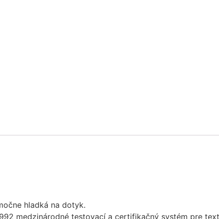
imočne hladká na dotyk.
1992 medzinárodné testovací a certifikačný systém pre text