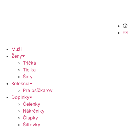
Muži
Ženy
Tričká
Tielka
Šaty
Kolekcia
Pre psíčkarov
Doplnky
Čelenky
Nákrčníky
Čiapky
Šiltovky