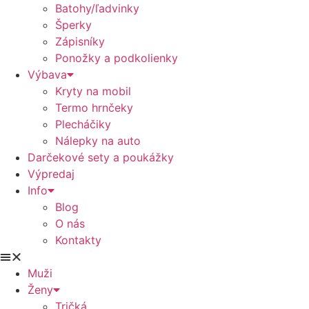
Batohy/ľadvinky
Šperky
Zápisníky
Ponožky a podkolienky
Výbava
Kryty na mobil
Termo hrnčeky
Plecháčiky
Nálepky na auto
Darčekové sety a poukážky
Výpredaj
Info
Blog
O nás
Kontakty
Muži
Ženy
Tričká