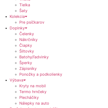
Tielka
Šaty
Kolekcia
Pre psíčkarov
Doplnky
Čelenky
Nákrčníky
Čiapky
Šiltovky
Batohy/ľadvinky
Šperky
Zápisníky
Ponožky a podkolienky
Výbava
Kryty na mobil
Termo hrnčeky
Plecháčiky
Nálepky na auto