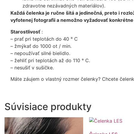
zdravotne nezávadných materiálov).
Každá čelenka je ručne šitá a jedinečná, preto i rozl
vyfotenej fotografii a nemožno vyžadovať konkrétne
Starostlivosť
:
– prať pri teplotách do 40 ° C
– žmýkať do 1000 ot / min.
– nepoužívať silné bielidlo.
– žehliť pri teplotách až do 110 ° C.
– nesušiť v sušičke.
Máte záujem o vlastný rozmer čelenky? Chcete čelenk
Súvisiace produkty