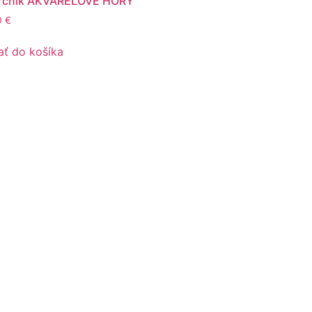
rčník AKVARELOVÉ HORY
0
€
ať do košíka