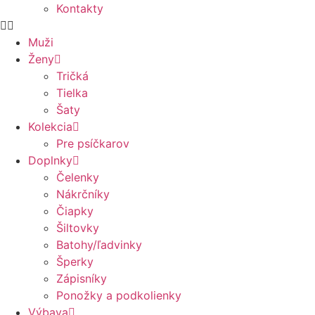
Kontakty
Muži
Ženy
Tričká
Tielka
Šaty
Kolekcia
Pre psíčkarov
Doplnky
Čelenky
Nákrčníky
Čiapky
Šiltovky
Batohy/ľadvinky
Šperky
Zápisníky
Ponožky a podkolienky
Výbava