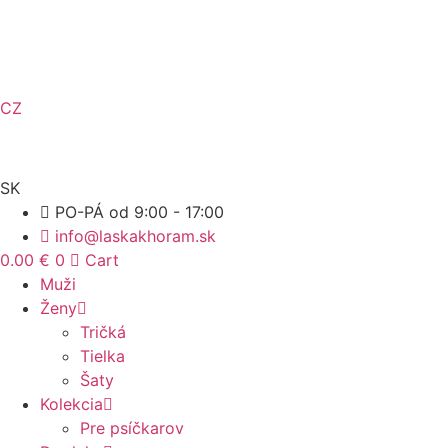
Preskočiť
na
obsah
CZ
SK
PO-PÁ od 9:00 - 17:00
info@laskakhoram.sk
0.00
€
0
Cart
Muži
Ženy
Tričká
Tielka
Šaty
Kolekcia
Pre psíčkarov