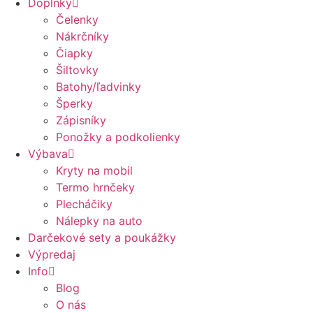
Doplnky
Čelenky
Nákrčníky
Čiapky
Šiltovky
Batohy/ľadvinky
Šperky
Zápisníky
Ponožky a podkolienky
Výbava
Kryty na mobil
Termo hrnčeky
Plecháčiky
Nálepky na auto
Darčekové sety a poukážky
Výpredaj
Info
Blog
O nás