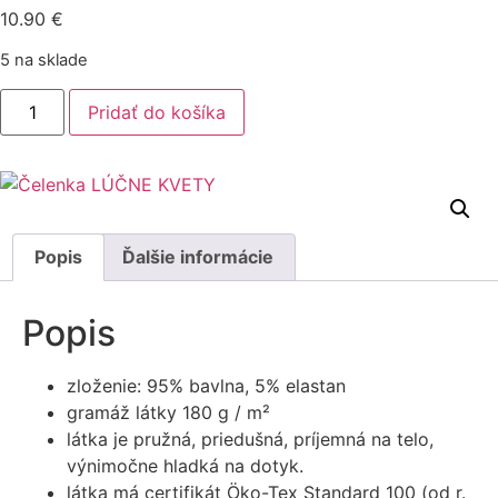
10.90
€
5 na sklade
množstvo
Pridať do košíka
Čelenka
LÚČNE
KVETY
Popis
Ďalšie informácie
Popis
zloženie: 95% bavlna, 5% elastan
gramáž látky 180 g / m²
látka je pružná, priedušná, príjemná na telo,
výnimočne hladká na dotyk.
látka má certifikát Öko-Tex Standard 100 (od r.