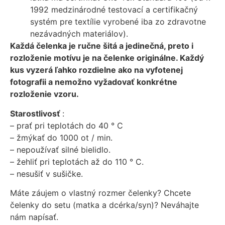
1992 medzinárodné testovací a certifikačný
systém pre textílie vyrobené iba zo zdravotne
nezávadných materiálov).
Každá čelenka je ručne šitá a jedinečná, preto i
rozloženie motívu je na čelenke originálne. Každý
kus vyzerá ľahko rozdielne ako na vyfotenej
fotografii a nemožno vyžadovať konkrétne
rozloženie vzoru.
Starostlivosť
:
– prať pri teplotách do 40 ° C
– žmýkať do 1000 ot / min.
– nepoužívať silné bielidlo.
– žehliť pri teplotách až do 110 ° C.
– nesušiť v sušičke.
Máte záujem o vlastný rozmer čelenky? Chcete
čelenky do setu (matka a dcérka/syn)? Neváhajte
nám napísať.