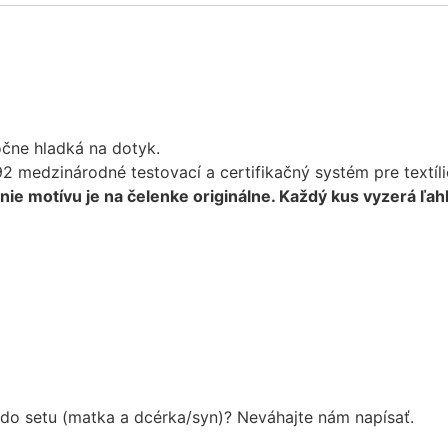
močne hladká na dotyk.
992 medzinárodné testovací a certifikačný systém pre textí
ženie motívu je na čelenke originálne. Každý kus vyzerá ľa
do setu (matka a dcérka/syn)? Neváhajte nám napísať.