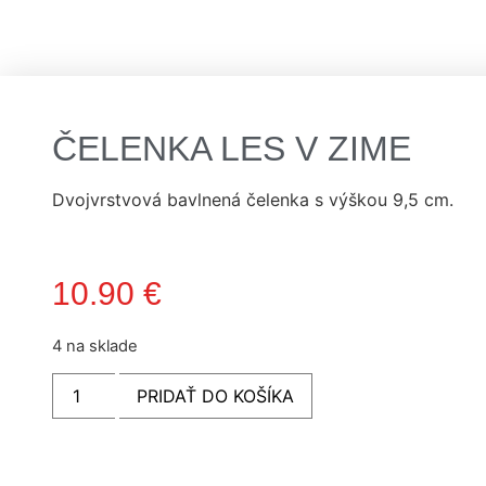
ČELENKA LES V ZIME
Dvojvrstvová bavlnená čelenka s výškou 9,5 cm.
10.90
€
4 na sklade
množstvo
PRIDAŤ DO KOŠÍKA
Čelenka
LES
V
ZIME