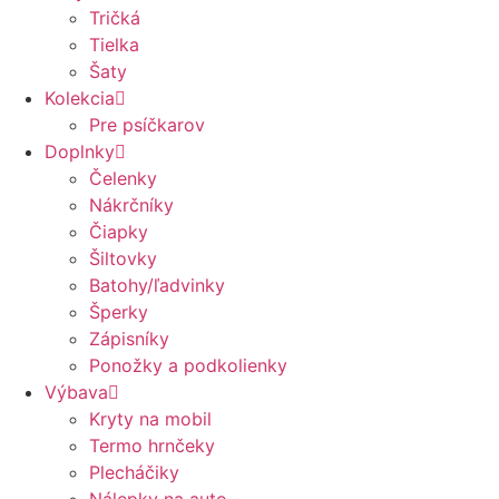
Tričká
Tielka
Šaty
Kolekcia
Pre psíčkarov
Doplnky
Čelenky
Nákrčníky
Čiapky
Šiltovky
Batohy/ľadvinky
Šperky
Zápisníky
Ponožky a podkolienky
Výbava
Kryty na mobil
Termo hrnčeky
Plecháčiky