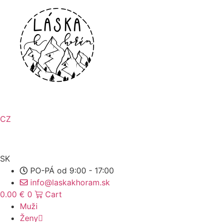
Preskočiť
na
obsah
CZ
SK
PO-PÁ od 9:00 - 17:00
info@laskakhoram.sk
0.00
€
0
Cart
Muži
Ženy