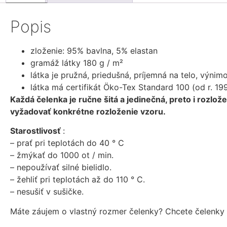
Popis
zloženie: 95% bavlna, 5% elastan
gramáž látky 180 g / m²
látka je pružná, priedušná, príjemná na telo, výni
látka má certifikát Öko-Tex Standard 100 (od r. 1
Každá čelenka je ručne šitá a jedinečná, preto i rozlo
vyžadovať konkrétne rozloženie vzoru.
Starostlivosť
:
– prať pri teplotách do 40 ° C
– žmýkať do 1000 ot / min.
– nepoužívať silné bielidlo.
– žehliť pri teplotách až do 110 ° C.
– nesušiť v sušičke.
Máte záujem o vlastný rozmer čelenky? Chcete čelenky 