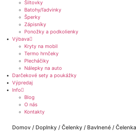
Šiltovky
Batohy/ľadvinky
Šperky
Zápisníky
Ponožky a podkolienky
Výbava
Kryty na mobil
Termo hrnčeky
Plecháčiky
Nálepky na auto
Darčekové sety a poukážky
Výpredaj
Info
Blog
O nás
Kontakty
Domov
/
Doplnky
/
Čelenky
/
Bavlnené
/ Čelenk