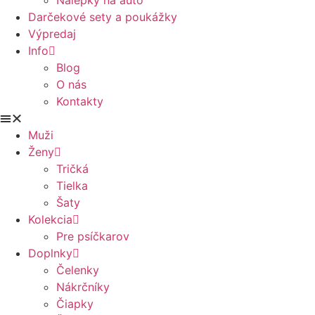
Nálepky na auto
Darčekové sety a poukážky
Výpredaj
Info
Blog
O nás
Kontakty
Muži
Ženy
Tričká
Tielka
Šaty
Kolekcia
Pre psíčkarov
Doplnky
Čelenky
Nákrčníky
Čiapky