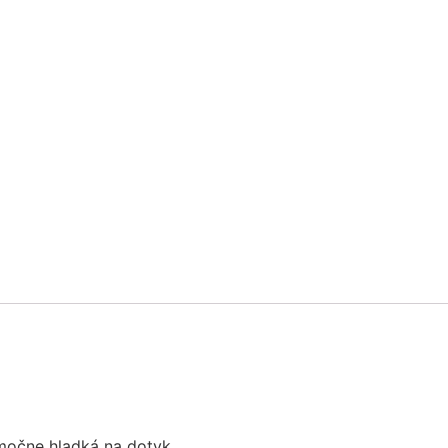
imočne hladká na dotyk.