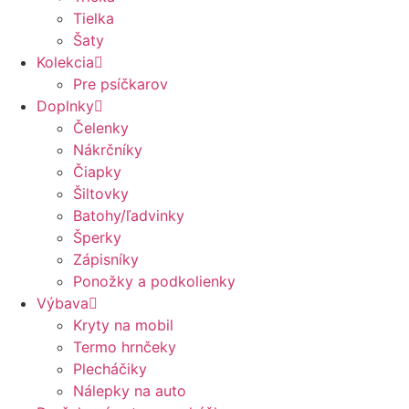
Tielka
Šaty
Kolekcia
Pre psíčkarov
Doplnky
Čelenky
Nákrčníky
Čiapky
Šiltovky
Batohy/ľadvinky
Šperky
Zápisníky
Ponožky a podkolienky
Výbava
Kryty na mobil
Termo hrnčeky
Plecháčiky
Nálepky na auto