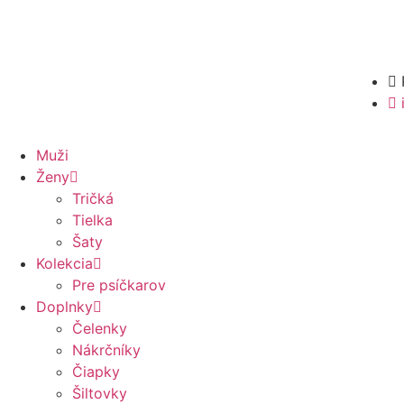
Muži
Ženy
Tričká
Tielka
Šaty
Kolekcia
Pre psíčkarov
Doplnky
Čelenky
Nákrčníky
Čiapky
Šiltovky