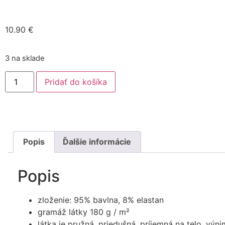
10.90
€
3 na sklade
Pridať do košíka
Popis
Ďalšie informácie
Popis
zloženie: 95% bavlna, 8% elastan
gramáž látky 180 g / m²
látka je pružná, priedušná, príjemná na telo, výn