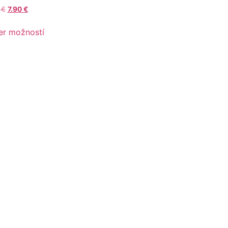
0
€
7.90
€
er možností