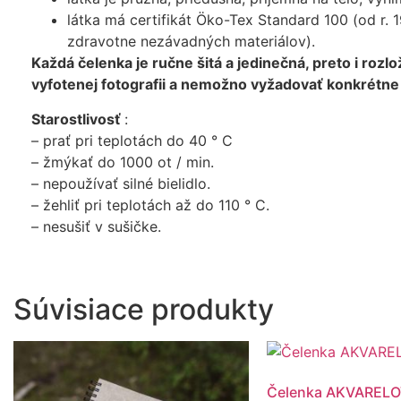
látka má certifikát Öko-Tex Standard 100 (od r. 
zdravotne nezávadných materiálov).
Každá čelenka je ručne šitá a jedinečná, preto i rozl
vyfotenej fotografii a nemožno vyžadovať konkrétne
Starostlivosť
:
– prať pri teplotách do 40 ° C
– žmýkať do 1000 ot / min.
– nepoužívať silné bielidlo.
– žehliť pri teplotách až do 110 ° C.
– nesušiť v sušičke.
Súvisiace produkty
Čelenka AKVAREL