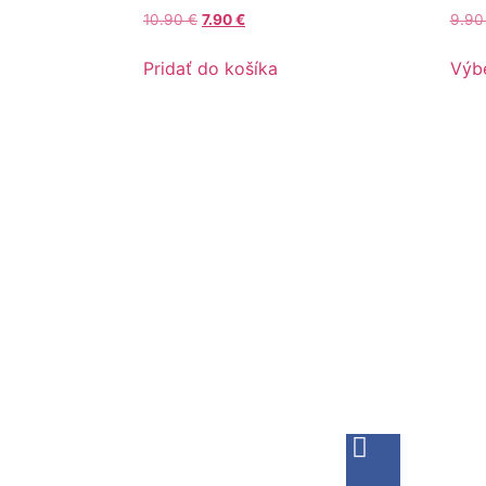
10.90
€
7.90
€
9.9
Pridať do košíka
Výb