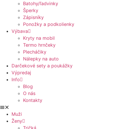
Batohy/ľadvinky
Šperky
Zápisníky
Ponožky a podkolienky
Výbava
Kryty na mobil
Termo hrnčeky
Plecháčiky
Nálepky na auto
Darčekové sety a poukážky
Výpredaj
Info
Blog
O nás
Kontakty
Muži
Ženy
Tričká