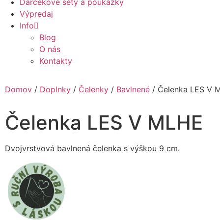
Darčekové sety a poukážky
Výpredaj
Info
Blog
O nás
Kontakty
Domov
/
Doplnky
/
Čelenky
/
Bavlnené
/ Čelenka LES V 
Čelenka LES V MLHE
Dvojvrstvová bavlnená čelenka s výškou 9 cm.