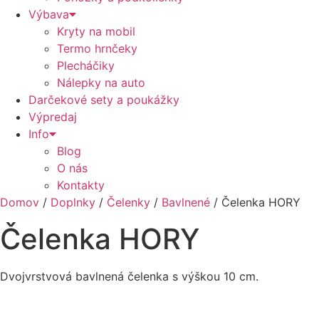
Výbava
Kryty na mobil
Termo hrnčeky
Plecháčiky
Nálepky na auto
Darčekové sety a poukážky
Výpredaj
Info
Blog
O nás
Kontakty
Domov
/
Doplnky
/
Čelenky
/
Bavlnené
/ Čelenka HORY
Čelenka HORY
Dvojvrstvová bavlnená čelenka s výškou 10 cm.