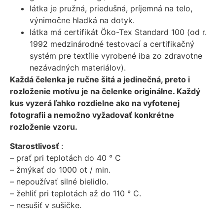
látka je pružná, priedušná, príjemná na telo,
výnimočne hladká na dotyk.
látka má certifikát Öko-Tex Standard 100 (od r.
1992 medzinárodné testovací a certifikačný
systém pre textílie vyrobené iba zo zdravotne
nezávadných materiálov).
Každá čelenka je ručne šitá a jedinečná, preto i
rozloženie motívu je na čelenke originálne. Každý
kus vyzerá ľahko rozdielne ako na vyfotenej
fotografii a nemožno vyžadovať konkrétne
rozloženie vzoru.
Starostlivosť
:
– prať pri teplotách do 40 ° C
– žmýkať do 1000 ot / min.
– nepoužívať silné bielidlo.
– žehliť pri teplotách až do 110 ° C.
– nesušiť v sušičke.