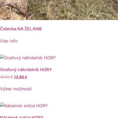
Čelenka NA ŽELANIE
Viac info
Oceľový náhrdelník HORY
Pôvodná
Aktuálna
18.90
€
13.90
€
cena
cena
Tento
bola:
je:
Výber možností
produkt
18.90 €.
13.90 €.
má
viacero
variantov.
Možnosti
Náramok srdce HORY