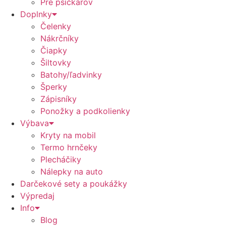
Pre psíčkarov
Doplnky
Čelenky
Nákrčníky
Čiapky
Šiltovky
Batohy/ľadvinky
Šperky
Zápisníky
Ponožky a podkolienky
Výbava
Kryty na mobil
Termo hrnčeky
Plecháčiky
Nálepky na auto
Darčekové sety a poukážky
Výpredaj
Info
Blog