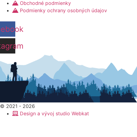
na
Obchodné podmienky
stránke
Podmienky ochrany osobných údajov
produktu.
cebook
tagram
© 2021 - 2026
Design a vývoj studio Webkat