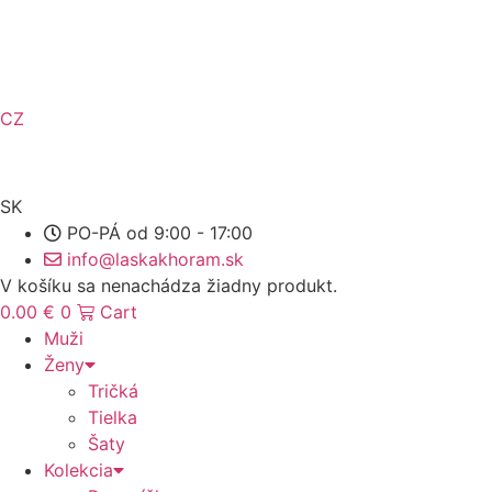
Preskočiť
na
obsah
CZ
SK
PO-PÁ od 9:00 - 17:00
info@laskakhoram.sk
V košíku sa nenachádza žiadny produkt.
0.00
€
0
Cart
Muži
Ženy
Tričká
Tielka
Šaty
Kolekcia