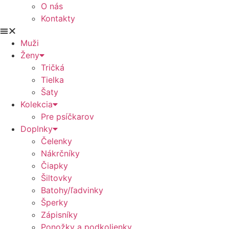
O nás
Kontakty
Muži
Ženy
Tričká
Tielka
Šaty
Kolekcia
Pre psíčkarov
Doplnky
Čelenky
Nákrčníky
Čiapky
Šiltovky
Batohy/ľadvinky
Šperky
Zápisníky
Ponožky a podkolienky