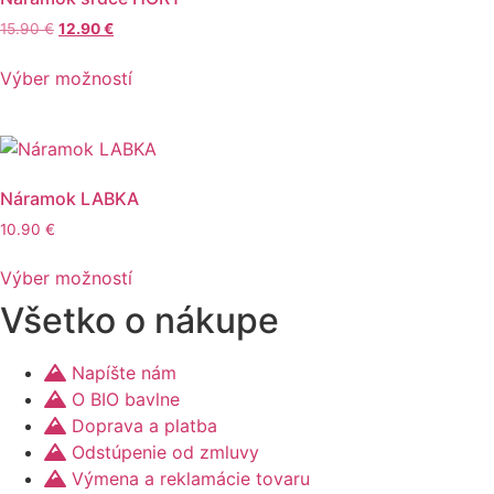
si
Pôvodná
Aktuálna
15.90
€
12.90
€
môžete
cena
cena
Tento
vybrať
bola:
je:
Výber možností
produkt
15.90 €.
12.90 €.
na
má
stránke
viacero
produktu.
variantov.
Možnosti
Náramok LABKA
si
10.90
€
môžete
Tento
vybrať
Výber možností
produkt
na
Všetko o nákupe
má
stránke
viacero
produktu.
variantov.
Napíšte nám
Možnosti
O BIO bavlne
si
Doprava a platba
môžete
Odstúpenie od zmluvy
vybrať
Výmena a reklamácie tovaru