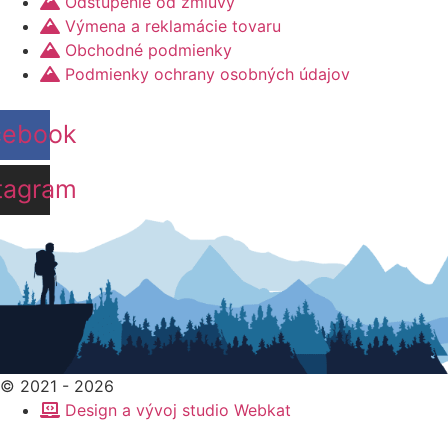
Odstúpenie od zmluvy
vybrať
Výmena a reklamácie tovaru
na
Obchodné podmienky
stránke
Podmienky ochrany osobných údajov
produktu.
cebook
tagram
© 2021 - 2026
Design a vývoj studio Webkat