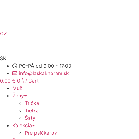
Preskočiť
na
obsah
CZ
SK
PO-PÁ od 9:00 - 17:00
info@laskakhoram.sk
0.00
€
0
Cart
Muži
Ženy
Tričká
Tielka
Šaty
Kolekcia
Pre psíčkarov