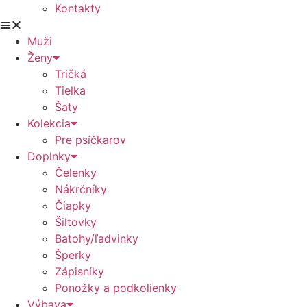
Kontakty
Muži
Ženy
Tričká
Tielka
Šaty
Kolekcia
Pre psíčkarov
Doplnky
Čelenky
Nákrčníky
Čiapky
Šiltovky
Batohy/ľadvinky
Šperky
Zápisníky
Ponožky a podkolienky
Výbava