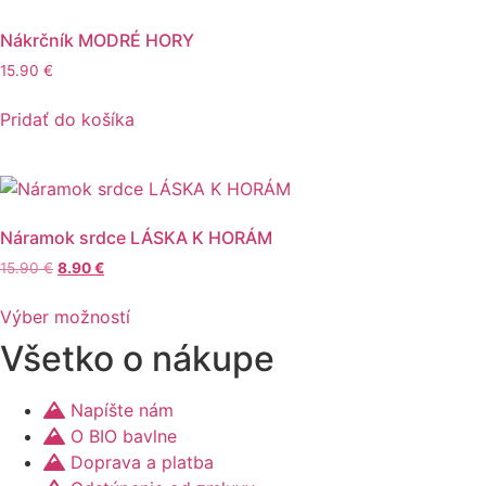
Nákrčník MODRÉ HORY
15.90
€
Pridať do košíka
Náramok srdce LÁSKA K HORÁM
Pôvodná
Aktuálna
15.90
€
8.90
€
cena
cena
Tento
bola:
je:
Výber možností
produkt
15.90 €.
8.90 €.
Všetko o nákupe
má
viacero
variantov.
Napíšte nám
Možnosti
O BIO bavlne
si
Doprava a platba
môžete