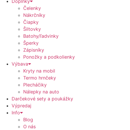
Doplnky
Čelenky
Nákrčníky
Čiapky
Šiltovky
Batohy/ľadvinky
Šperky
Zápisníky
Ponožky a podkolienky
Výbava
Kryty na mobil
Termo hrnčeky
Plecháčiky
Nálepky na auto
Darčekové sety a poukážky
Výpredaj
Info
Blog
O nás