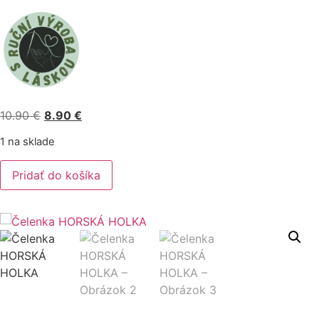
Pôvodná
Aktuálna
10.90
€
8.90
€
cena
cena
1 na sklade
bola:
je:
množstvo
10.90 €.
8.90 €.
Pridať do košíka
Čelenka
HORSKÁ
HOLKA