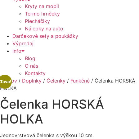
Kryty na mobil
Termo hrnčeky
Plecháčiky
Nálepky na auto
Darčekové sety a poukážky
Výpredaj
Info
Blog
O nás
Kontakty
Domov
/
Doplnky
/
Čelenky
/
Funkčné
/ Čelenka HORSKÁ
Zľava!
HOLKA
Čelenka HORSKÁ
HOLKA
Jednovrstvová čelenka s výškou 10 cm.