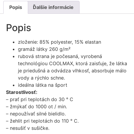
Popis
Ďalšie informácie
Popis
zloženie: 85% polyester, 15% elastan
gramáž látky 260 g/m²
rubová strana je počesaná, vyrobená
technológiou COOLMAX, ktorá zaisťuje, že látka
je priedušná a odvádza vlhkosť, absorbuje málo
vody a rýchlo schne.
ideálna látka na šport
Starostlivosť:
– prať pri teplotách do 30 ° C
– žmýkať do 1000 ot / min.
– nepoužívať silné bielidlo.
– žehlit pri teplotách do 110 ° C.
– nesušiť v sušičke.