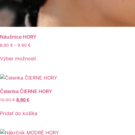
Náušnice HORY
Price
8.90
€
–
9.90
€
range:
Tento
8.90 €
Výber možností
produkt
through
má
9.90 €
viacero
variantov.
Možnosti
Čelenka ČIERNE HORY
si
Pôvodná
Aktuálna
10.90
€
8.90
€
môžete
cena
cena
vybrať
bola:
je:
Pridať do košíka
10.90 €.
8.90 €.
na
stránke
produktu.