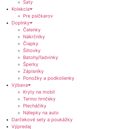
Šaty
Kolekcia
Pre psíčkarov
Doplnky
Čelenky
Nákrčníky
Čiapky
Šiltovky
Batohy/ľadvinky
Šperky
Zápisníky
Ponožky a podkolienky
Výbava
Kryty na mobil
Termo hrnčeky
Plecháčiky
Nálepky na auto
Darčekové sety a poukážky
Výpredaj