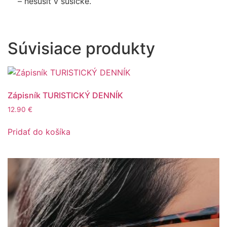
– nesušiť v sušičke.
Súvisiace produkty
Zápisník TURISTICKÝ DENNÍK
12.90
€
Pridať do košíka