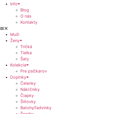
Info
Blog
O nás
Kontakty
Muži
Ženy
Tričká
Tielka
Šaty
Kolekcia
Pre psíčkarov
Doplnky
Čelenky
Nákrčníky
Čiapky
Šiltovky
Batohy/ľadvinky
Šperky