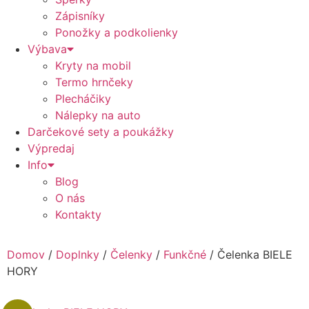
Zápisníky
Ponožky a podkolienky
Výbava
Kryty na mobil
Termo hrnčeky
Plecháčiky
Nálepky na auto
Darčekové sety a poukážky
Výpredaj
Info
Blog
O nás
Kontakty
Domov
/
Doplnky
/
Čelenky
/
Funkčné
/ Čelenka BIELE
HORY