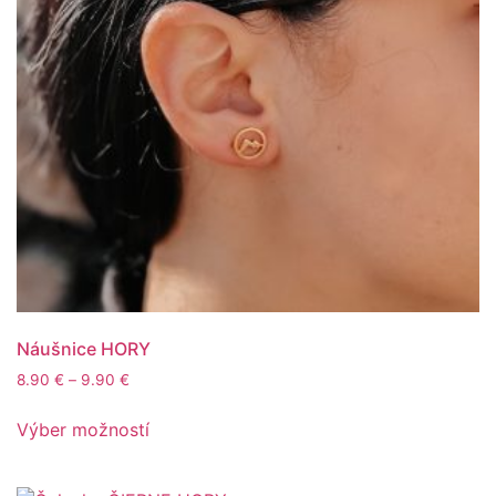
Náušnice HORY
8.90
€
–
9.90
€
Výber možností