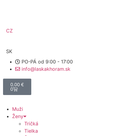
CZ
SK
PO-PÁ od 9:00 - 17:00
info@laskakhoram.sk
0.00
€
0
Muži
Ženy
Tričká
Tielka