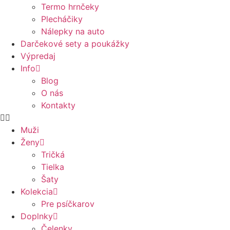
Termo hrnčeky
Plecháčiky
Nálepky na auto
Darčekové sety a poukážky
Výpredaj
Info
Blog
O nás
Kontakty
Muži
Ženy
Tričká
Tielka
Šaty
Kolekcia
Pre psíčkarov
Doplnky
Čelenky