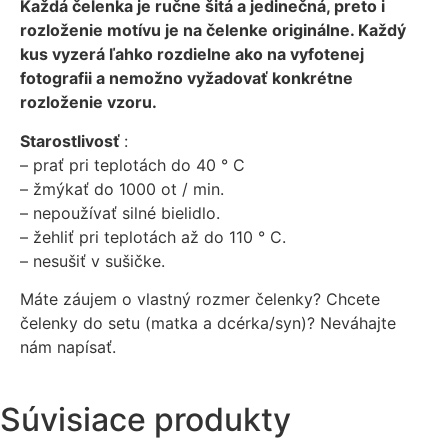
Každá čelenka je ručne šitá a jedinečná, preto i
rozloženie motívu je na čelenke originálne. Každý
kus vyzerá ľahko rozdielne ako na vyfotenej
fotografii a nemožno vyžadovať konkrétne
rozloženie vzoru.
Starostlivosť
:
– prať pri teplotách do 40 ° C
– žmýkať do 1000 ot / min.
– nepoužívať silné bielidlo.
– žehliť pri teplotách až do 110 ° C.
– nesušiť v sušičke.
Máte záujem o vlastný rozmer čelenky? Chcete
čelenky do setu (matka a dcérka/syn)? Neváhajte
nám napísať.
Súvisiace produkty