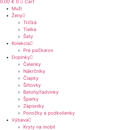
0.00
€
0
Cart
Muži
Ženy
Tričká
Tielka
Šaty
Kolekcia
Pre psíčkarov
Doplnky
Čelenky
Nákrčníky
Čiapky
Šiltovky
Batohy/ľadvinky
Šperky
Zápisníky
Ponožky a podkolienky
Výbava
Kryty na mobil