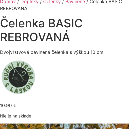
Domov
/
Doplnky
/
Čelenky
/
Bavlnené
/ Čelenka BASIC
REBROVANÁ
Čelenka BASIC
REBROVANÁ
Dvojvrstvová bavlnená čelenka s výškou 10 cm.
10.90
€
Nie je na sklade