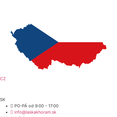
Preskočiť
na
obsah
CZ
SK
PO-PÁ od 9:00 - 17:00
info@laskakhoram.sk